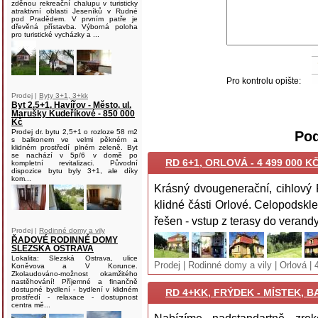
zděnou rekreační chalupu v turisticky
atraktivní oblasti Jeseníků v Rudné
pod Pradědem. V prvním patře je
dřevěná přístavba. Výborná poloha
pro turistické vycházky a ...
Pro kontrolu opište:
Prodej |
Byty 3+1, 3+kk
Byt 2,5+1, Havířov - Město, ul.
Marušky Kudeříkové - 850 000
Kč
Prodej dr. bytu 2,5+1 o rozloze 58 m2
Pod
s balkonem ve velmi pěkném a
klidném prostředí plném zeleně. Byt
se nachází v 5p/6 v domě po
RD 6+1, ORLOVÁ - 4 499 000 K
kompletní revitalizaci. Původní
dispozice bytu byly 3+1, ale díky
kom...
Krásný dvougenerační, cihlový 
klidné části Orlové. Celopodskl
řešen - vstup z terasy do verandy,
Prodej |
Rodinné domy a vily
ŘADOVÉ RODINNÉ DOMY
SLEZSKÁ OSTRAVA
Lokalita: Slezská Ostrava, ulice
Prodej | Rodinné domy a vily | Orlová |
Koněvova a V Korunce.
Zkolaudováno-možnost okamžitého
nastěhování! Příjemné a finančně
dostupné bydlení - bydlení v klidném
RD 4+KK, FRÝDEK - MÍSTEK, 
prostředí - relaxace - dostupnost
centra mě...