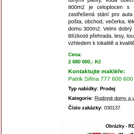
tuhými palivy, voda obec
800m2 je celoplocen s 
zastřešená stání pro auta
pošta, obchod, večerka, lé
domu 300m2. Velmi dobrý d
Blízkosti přehrada, lesy, l
vzhledem k lokalitě a kvali
Cena:
2 680 000,- Kč
Kontaktujte makléře:
Patrik Siřina 777 600 600
Typ nabídky: Prodej
Kategorie:
Rodinné domy a v
Číslo zakázky:
030137
Obrázky - R