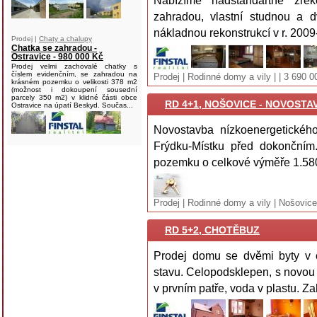
Nabízíme nadstandartně zre
zahradou, vlastní studnou a 
nákladnou rekonstrukcí v r. 2009-
Prodej |
Chaty a chalupy
Chatka se zahradou -
Ostravice - 980 000 Kč
Prodej velmi zachovalé chatky s
číslem evidenčním, se zahradou na
Prodej | Rodinné domy a vily | | 3 690 
krásném pozemku o velikosti 378 m2
(možnost i dokoupení sousední
parcely 350 m2) v klidné části obce
RD 4+1, NOŠOVICE - NOVOSTA
Ostravice na úpatí Beskyd. Součas...
Novostavba nízkoenergetické
Frýdku-Místku před dokončním
pozemku o celkové výměře 1.580 
Prodej | Rodinné domy a vily | Nošovice
RD 5+2, CHOTĚBUZ
Prodej domu se dvěmi byty v 
stavu. Celopodsklepen, s novou 
v prvním patře, voda v plastu. Z