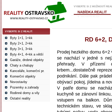
VYBERTE SI Z MOŽNOSTÍ REA
NABÍDKA REALIT
NACHÁZÍTE SE ZDE
VYBERTE SI Z REALIT:
Byty 1+1, 1+kk
RD 6+2, 
Byty 2+1, 2+kk
Byty 3+1, 3+kk
Prodej hezkého domu 6+2 
Byty 4+1, 4+kk a větší
se nachází v jedné s nejž
Garáže, drobné objekty
přehrady. V přízemí 
Chaty a chalupy
krbem...dostatečně repreze
Kanceláře, komerční pr.
podnikání. Dále pak práde
Komerční objekty
obývací pokoj, jídelna a n
Novostavby
Pozemky a zahrady
V patře domu se nachází 
Rodinné domy a vily
kuchyně se zánovní linkou,
Ostatní reality
vstupem na balkon. Dům 
technickém stavu, ve skla