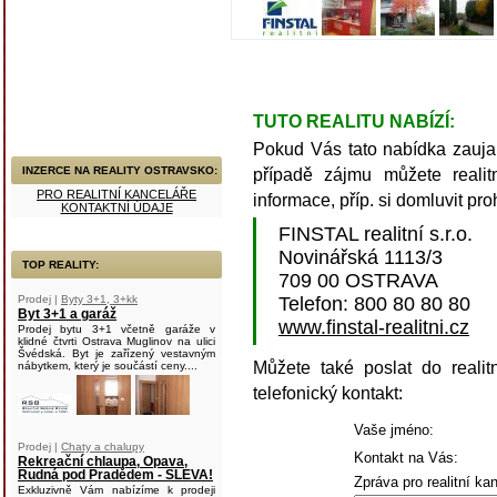
TUTO REALITU NABÍZÍ:
Pokud Vás tato nabídka zaujala
INZERCE NA REALITY OSTRAVSKO:
případě zájmu můžete realitn
PRO REALITNÍ KANCELÁŘE
informace, příp. si domluvit pro
KONTAKTNÍ ÚDAJE
FINSTAL realitní s.r.o.
Novinářská 1113/3
TOP REALITY:
709 00 OSTRAVA
Prodej |
Byty 3+1, 3+kk
Telefon: 800 80 80 80
Byt 3+1 a garáž
www.finstal-realitni.cz
Prodej bytu 3+1 včetně garáže v
klidné čtvrti Ostrava Muglinov na ulici
Švédská. Byt je zařízený vestavným
Můžete také poslat do realit
nábytkem, který je součástí ceny....
telefonický kontakt:
Vaše jméno:
Prodej |
Chaty a chalupy
Kontakt na Vás:
Rekreační chlaupa, Opava,
Rudná pod Pradědem - SLEVA!
Zpráva pro realitní kan
Exkluzivně Vám nabízíme k prodeji