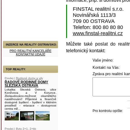
informace, příp. si domluvit pro
FINSTAL realitní s.r.o.
Novinářská 1113/3
709 00 OSTRAVA
Telefon: 800 80 80 80
www.finstal-realitni.cz
Můžete také poslat do realit
INZERCE NA REALITY OSTRAVSKO:
telefonický kontakt:
PRO REALITNÍ KANCELÁŘE
KONTAKTNÍ ÚDAJE
Vaše jméno:
Kontakt na Vás:
TOP REALITY:
Zpráva pro realitní kan
Prodej |
Rodinné domy a vily
ŘADOVÉ RODINNÉ DOMY
SLEZSKÁ OSTRAVA
Lokalita: Slezská Ostrava, ulice
Koněvova a V Korunce.
Zkolaudováno-možnost okamžitého
nastěhování! Příjemné a finančně
dostupné bydlení - bydlení v klidném
prostředí - relaxace - dostupnost
centra mě...
Pro kontrolu opište:
Prodej |
Byty 2+1, 2+kk