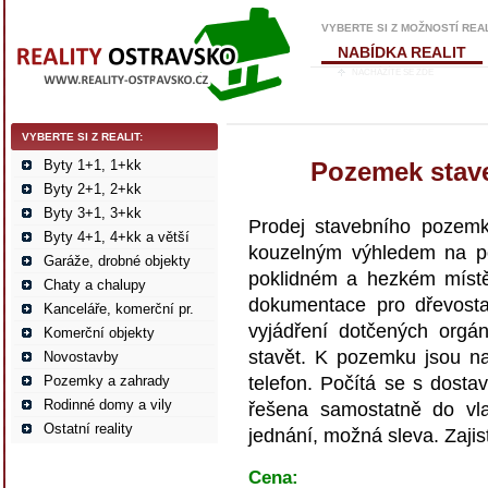
VYBERTE SI Z MOŽNOSTÍ REA
NABÍDKA REALIT
NACHÁZÍTE SE ZDE
VYBERTE SI Z REALIT:
Byty 1+1, 1+kk
Pozemek stave
Byty 2+1, 2+kk
Byty 3+1, 3+kk
Prodej stavebního pozem
Byty 4+1, 4+kk a větší
kouzelným výhledem na p
Garáže, drobné objekty
poklidném a hezkém místě
Chaty a chalupy
dokumentace pro dřevosta
Kanceláře, komerční pr.
vyjádření dotčených orgá
Komerční objekty
stavět. K pozemku jsou na
Novostavby
Pozemky a zahrady
telefon. Počítá se s dost
Rodinné domy a vily
řešena samostatně do vla
Ostatní reality
jednání, možná sleva. Zajis
Cena: