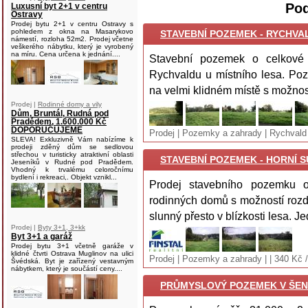
Pod
Luxusní byt 2+1 v centru
Ostravy
Prodej bytu 2+1 v centru Ostravy s
pohledem z okna na Masarykovo
STAVEBNÍ POZEMEK - RYCHVALD
námestí, rozloha 52m2. Prodej včetne
veškerého nábytku, který je vyrobený
na míru. Cena určena k jednání....
Stavební pozemek o celkové
Rychvaldu u místního lesa. Poz
na velmi klidném místě s možnost
Prodej |
Rodinné domy a vily
Dům, Bruntál, Rudná pod
Pradědem, 1.600.000 Kč
DOPORUČUJEME
Prodej | Pozemky a zahrady | Rychvald
SLEVA! Exkluzivně Vám nabízíme k
prodeji zděný dům se sedlovou
střechou v turisticky atraktivní oblasti
STAVEBNÍ POZEMEK - HORNÍ S
Jeseníků v Rudné pod Pradědem.
Vhodný k trvalému celoročnímu
bydlení i rekreaci,. Objekt vznikl...
Prodej stavebního pozemku 
rodinných domů s možností rozd
slunný přesto v blízkosti lesa. Je
Prodej |
Byty 3+1, 3+kk
Byt 3+1 a garáž
Prodej bytu 3+1 včetně garáže v
klidné čtvrti Ostrava Muglinov na ulici
Prodej | Pozemky a zahrady | | 340 Kč 
Švédská. Byt je zařízený vestavným
nábytkem, který je součástí ceny....
PRŮMYSLOVÝ POZEMEK V ŠENO