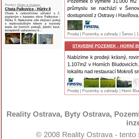
Pozemek o výměře 31.000 m2 ,
Prodej |
Chaty a chalupy
průmyslu se nachází v Šeno
Chata Palkovice - Hůrky II
Chata k celoročnímu užívání s č.
dostupností z Ostravy i Havířova.
popisným v katastru obce Palkovice -
Hůrky II. Naleznete zde obývací pokoj
s teplovzdušným krbem a rozvody
tepla do horních pokojů, jídelní kout,
kompletně vybavenou k...
Prodej | Pozemky a zahrady | Šenov | 
STAVEBNÍ POZEMEK - HORNÍ BL
Nabízíme k prodeji krásný, rov
1.107m2 v Horních Bludovicích
lokalitu nad restaurací Mokroš s
Prodej | Pozemky a zahrady | Horní Blu
Reality Ostrava, Byty Ostrava, Pozemk
inz
© 2008 Reality Ostrava - tento