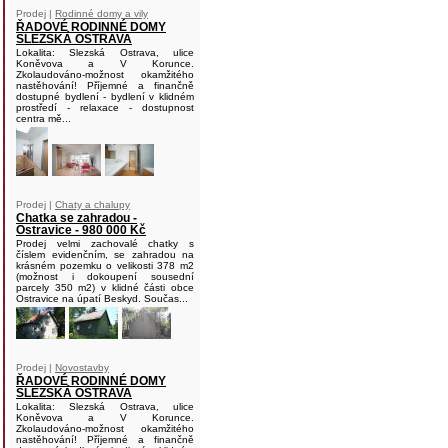
Prodej |
Rodinné domy a vily
ŘADOVÉ RODINNÉ DOMY
SLEZSKÁ OSTRAVA
Lokalita: Slezská Ostrava, ulice
Koněvova a V Korunce.
Zkolaudováno-možnost okamžitého
nastěhování! Příjemné a finančně
dostupné bydlení - bydlení v klidném
prostředí - relaxace - dostupnost
centra mě...
Prodej |
Chaty a chalupy
Chatka se zahradou -
Ostravice - 980 000 Kč
Prodej velmi zachovalé chatky s
číslem evidenčním, se zahradou na
krásném pozemku o velikosti 378 m2
(možnost i dokoupení sousední
parcely 350 m2) v klidné části obce
Ostravice na úpatí Beskyd. Součas...
Prodej |
Novostavby
ŘADOVÉ RODINNÉ DOMY
SLEZSKÁ OSTRAVA
Lokalita: Slezská Ostrava, ulice
Koněvova a V Korunce.
Zkolaudováno-možnost okamžitého
nastěhování! Příjemné a finančně