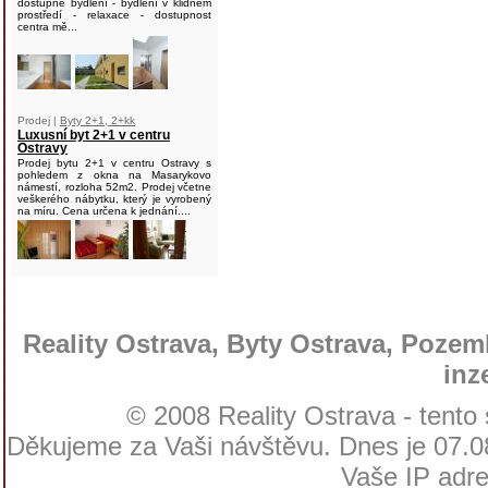
dostupné bydlení - bydlení v klidném
prostředí - relaxace - dostupnost
centra mě...
Prodej |
Byty 2+1, 2+kk
Luxusní byt 2+1 v centru
Ostravy
Prodej bytu 2+1 v centru Ostravy s
pohledem z okna na Masarykovo
námestí, rozloha 52m2. Prodej včetne
veškerého nábytku, který je vyrobený
na míru. Cena určena k jednání....
Reality Ostrava, Byty Ostrava, Pozemk
inz
© 2008 Reality Ostrava - tento
Děkujeme za Vaši návštěvu. Dnes je 07.08
Vaše IP adre