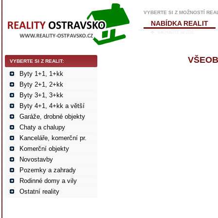
VYBERTE SI Z MOŽNOSTÍ REA
NABÍDKA REALIT
NACHÁZÍTE SE ZDE
VŠEOB
VYBERTE SI Z REALIT:
Byty 1+1, 1+kk
Byty 2+1, 2+kk
Byty 3+1, 3+kk
Byty 4+1, 4+kk a větší
Garáže, drobné objekty
Chaty a chalupy
Kanceláře, komerční pr.
Komerční objekty
Novostavby
Pozemky a zahrady
Rodinné domy a vily
Ostatní reality