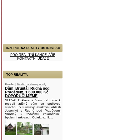
INZERCE NA REALITY OSTRAVSKO:
PRO REALITNÍ KANCELÁŘE
KONTAKTNÍ ÚDAJE
TOP REALITY:
Prodej |
Rodinné domy a vily
Dům, Bruntál, Rudná pod
Pradědem, 1.600.000 Kč
DOPORUČUJEME
SLEVA! Exkluzivně Vám nabízíme k
prodeji zděný dům se sedlovou
střechou v turisticky atraktivní oblasti
Jeseníků v Rudné pod Pradědem.
Vhodný k trvalému celoročnímu
bydlení i rekreaci,. Objekt vznikl...