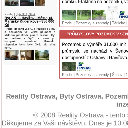
domků. Elaktřina na pozemku, vod
Prodej |
Byty 3+1, 3+kk
Byt 2,5+1, Havířov - Město, ul.
Marušky Kudeříkové - 850 000
Prodej | Pozemky a zahrady | Těrlicko 
Kč
Prodej dr. bytu 2,5+1 o rozloze 58 m2
s balkonem ve velmi pěkném a
PRŮMYSLOVÝ POZEMEK V ŠENO
klidném prostředí plném zeleně. Byt
se nachází v 5p/6 v domě po
kompletní revitalizaci. Původní
Pozemek o výměře 31.000 m2 ,
dispozice bytu byly 3+1, ale díky
kom...
průmyslu se nachází v Šeno
dostupností z Ostravy i Havířova.
Prodej | Pozemky a zahrady | Šenov | 
Reality Ostrava, Byty Ostrava, Pozemk
inz
© 2008 Reality Ostrava - tento
Děkujeme za Vaši návštěvu. Dnes je 10.08