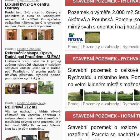
Prodej |
Byty 2+1, 2+kk
STAVEBNÍ POZEMEK - RYCHVALD
Luxusní byt 2+1 v centru
Ostravy
Pozemek o výměře 2.000 m2 Sta
Prodej bytu 2+1 v centru Ostravy s
pohledem z okna na Masarykovo
Akátová a Porubská. Parcely jso
námestí, rozloha 52m2. Prodej včetne
veškerého nábytku, který je vyrobený
mírný svah s orientací na jihozáp
na míru. Cena určena k jednání....
Prodej | Pozemky a zahrady | Rychvald
Prodej |
Chaty a chalupy
Rekreační chlaupa, Opava,
Rudná pod Pradědem - SLEVA!
STAVEBNÍ POZEMEK - RYCHVALD
Exkluzivně Vám nabízíme k prodeji
zděnou rekreační chalupu v turisticky
atraktivní oblasti Jeseníků v Rudné
Stavební pozemek o celkové
pod Pradědem. V prvním patře je
dřevěná přístavba. Výborná poloha
Rychvaldu u místního lesa. Poz
pro turistické vycházky a ...
na velmi klidném místě s možnost
Prodej |
Rodinné domy a vily
Prodej | Pozemky a zahrady | Rychvald
RD Orlová 212 m2
Vila se nachází v klidné vilkové
zástavbě na vlastním pozemku o
STAVEBNÍ POZEMEK - HORNÍ TĚ
rozloze zhruba tisíc metrů čtverečních
(současná obvyklá cena pozemku je v
této části 500,- Kč za m2). Vilková
Stavební pozemek o rozloze
čtvrť kde je dům situován...
rozdělení. Parcela se nachází v