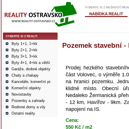
VYBERTE SI Z MOŽNOSTÍ REA
NABÍDKA REALIT
NACHÁZÍTE SE ZDE
VYBERTE SI Z REALIT:
Byty 1+1, 1+kk
Pozemek stavební - 
Byty 2+1, 2+kk
Byty 3+1, 3+kk
Byty 4+1, 4+kk a větší
Prodej hezkého stavebníh
Garáže, drobné objekty
část Volovec, o výměře 1.0
Chaty a chalupy
na hranici pozemku. Jedn
Kanceláře, komerční pr.
klidné místo. Obecní úřa
Komerční objekty
Novostavby
Nedaleko Žermanická přehr
Pozemky a zahrady
- 12 km, Havířov - 9km. Z
Rodinné domy a vily
napojení na IS.
Ostatní reality
Cena:
550 Kč / m2