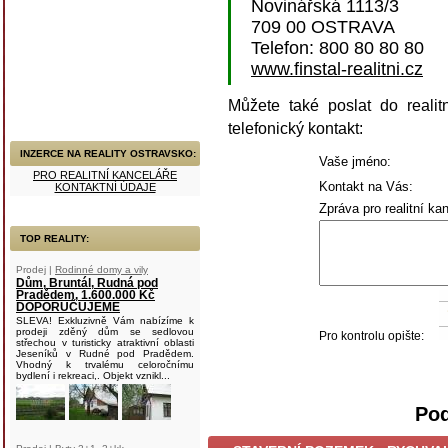
Novinářská 1113/3
709 00 OSTRAVA
Telefon: 800 80 80 80
www.finstal-realitni.cz
Můžete také poslat do realit
telefonický kontakt:
INZERCE NA REALITY OSTRAVSKO:
Vaše jméno:
PRO REALITNÍ KANCELÁŘE
Kontakt na Vás:
KONTAKTNÍ ÚDAJE
Zpráva pro realitní kan
TOP REALITY:
Prodej |
Rodinné domy a vily
Dům, Bruntál, Rudná pod
Pradědem, 1.600.000 Kč
DOPORUČUJEME
SLEVA! Exkluzivně Vám nabízíme k
prodeji zděný dům se sedlovou
Pro kontrolu opište:
střechou v turisticky atraktivní oblasti
Jeseníků v Rudné pod Pradědem.
Vhodný k trvalému celoročnímu
bydlení i rekreaci,. Objekt vznikl...
Pod